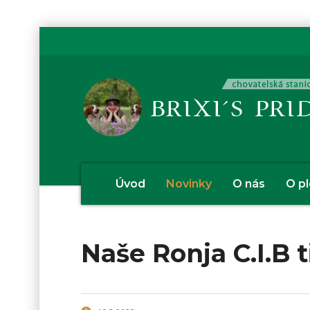
Úvod
Novinky
O nás
O p
Naše Ronja C.I.B t