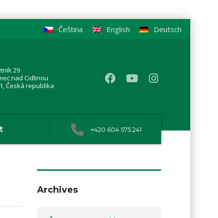
Čeština
English
Deutsch
tník 29
mec nad Cidlinou
1, Česká republika
t
+420 604 575 241
Archives