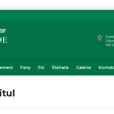
Pamě
Chlu
503 5
lemeni
Feny
Psi
Štěňata
Galerie
Kontak
itul