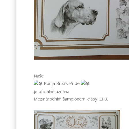
Naše
Ronja Brixi’s Pride
je oficiálně uznána
Mezinárodním šampiónem krásy C.I.B.