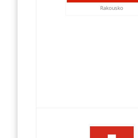
Rakousko