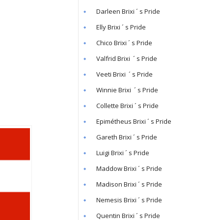
Darleen Brixi ´ s Pride
Elly Brixi ´ s Pride
Chico Brixi ´ s Pride
Valfrid Brixi ´ s Pride
Veeti Brixi ´ s Pride
Winnie Brixi ´ s Pride
Collette Brixi ´ s Pride
Epimétheus Brixi ´ s Pride
Gareth Brixi ´ s Pride
Luigi Brixi ´ s Pride
Maddow Brixi ´ s Pride
Madison Brixi ´ s Pride
Nemesis Brixi ´ s Pride
Quentin Brixi ´ s Pride