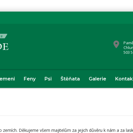
Pamě
Chlu
503 5
lemeni
Feny
Psi
Štěňata
Galerie
Kontak
to zemích. Děkujeme všem majitelům za jejich důvěru k nám a za la