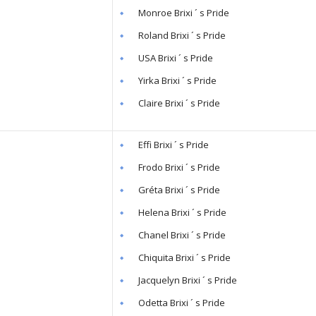
Monroe Brixi ´ s Pride
Roland Brixi ´ s Pride
USA Brixi ´ s Pride
Yirka Brixi ´ s Pride
Claire Brixi ´ s Pride
Effi Brixi ´ s Pride
Frodo Brixi ´ s Pride
Gréta Brixi ´ s Pride
Helena Brixi ´ s Pride
Chanel Brixi ´ s Pride
Chiquita Brixi ´ s Pride
Jacquelyn Brixi ´ s Pride
Odetta Brixi ´ s Pride