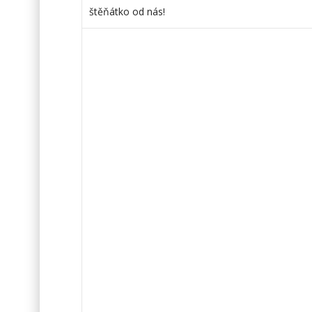
štěňátko od nás!