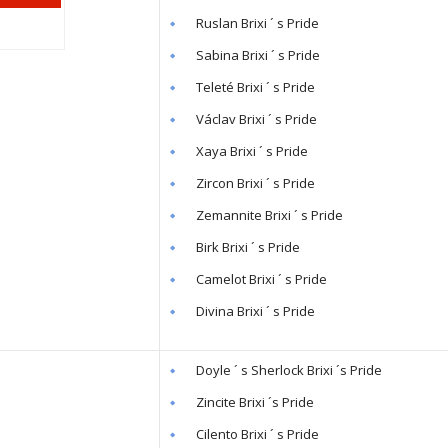
Ruslan Brixi ´ s Pride
Sabina Brixi ´ s Pride
Teleté Brixi ´ s Pride
Václav Brixi ´ s Pride
Xaya Brixi ´ s Pride
Zircon Brixi ´ s Pride
Zemannite Brixi ´ s Pride
Birk Brixi ´ s Pride
Camelot Brixi ´ s Pride
Divina Brixi ´ s Pride
Doyle ´ s Sherlock Brixi ´s Pride
Zincite Brixi ´s Pride
Cilento Brixi ´ s Pride