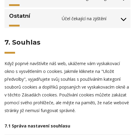
Consent
google-
to
fonts
Ostatní
service
Účel čekající na zjištění
Consent
google-
to
maps
service
7. Souhlas
ostatní
Když poprvé navštívíte náš web, ukážeme vám vyskakovací
okno s vysvětlením o cookies. Jakmile kliknete na "Uložit
předvolby", vyjadřujete svůj souhlas s používáním kategorií
souborů cookies a doplňků popsaných ve vyskakovacím okně a
v těchto Zásadách cookies. Používání cookies můžete zakázat
pomocí svého prohlížeče, ale mějte na paměti, že naše webové
stránky již nemusí fungovat správně.
7.1 Správa nastavení souhlasu