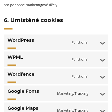
pro podobné marketingové účely.
6. Umístěné cookies
WordPress
Functional
Consent
to
WPML
service
Functional
Consent
wordpress
to
Wordfence
service
Functional
Consent
wpml
to
Google Fonts
service
Marketing/Tracking
Consent
wordfence
to
Google Maps
service
Marketing/Tracking