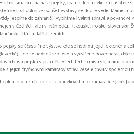
Všichni jsme hrdí na naše pejsky, máme doma několika násobné š
kteří se rozhodli si vyzkoušet výstavy se dobře vede. Máme impo
vždy jezdíme do zahraničí. Vybíráme kvalitní zdravé a povahově v
nejen v Čechách, ale i v Německu, Rakousku, Polsku, Slovensku, Š
Maďarsku, Itálii a dalších zemích.
S pejsky se účastníme výstav, kde se hodnotí jejich exteriér a ce
(lovecké), kde se hodnotí vrozené a vycvičené dovednosti, dále ta
dovednosti pejsků v praxi. Na všech těchto místech, máme možno
ase s jejich čtyřnohými kamarády stráví veselé chvilky společnou h
 plemeno a za to chci také poděkovat mojí kamarádce Janě. Jano, 