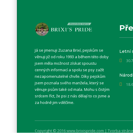
Pře
Já se jmenuji Zuzana Brixí, pejskům se
Letní 
věnuji již od roku 1993 a během této doby
30.
jsem měla možnost získat spoustu
cenných informací a spolu se psy zažít
Národn
nezapomenutelné chvíle. Díky pejskům
jsem poznala svého manžela, který se
18.
věnuje psům také od mala. Mohu s čistým
srdcem říct, že psi z nás dělají to co jsme a
za hodně jim vděčíme.
Copyright © 2016 www.brixispride.com |
Tvorba stránek