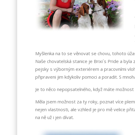
Myšlenka na to se věnovat se chovu, tohoto úža
Naše chovatelská stanice je Brixi´s Pride a byl
pejsky s výborným exteriérem a pracovními vloham
připraveni jim kdykoliv pomoci a poradit. S mnoha
Je to něco nepopsatelného, když máte možnost bý
Měla jsem možnost za ty roky, poznat více pleme
nejen vlastnosti, ale vzhled je pro mě velice přit
na ně už i jen dívat.