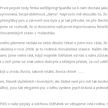
První pejsek tedy fenka welššpringršpaněla se k nám dostala jako 
vyrovnaná, bezproblémová „dáma“. Naprosto mě okouzlilo to, že j
přemýšlivý pes a zároveň ona byla a je tak přírodní, ne pře šlech
jsme se rozhodli, že si dovezeme naší první importovanou fenečku,
chovatelských stanic v Holandsku.
sného plemene nedala na sebe dlouho čekat a jsem moc ráda, že j
a založena v roce 2008. Je to rodinná chovatelská stanice. Naším 
i. Jsme velmi rádi, když majitelé štěňátek od nás s námi zůstávaj
 z nich jsme se stali velice dobrými a blízkými přáteli, za což vd
t u zrodu života, takové vitální, života chtivé …….
n, hlavně služebních i loveckých, ale žádné není pro mě tak bezko
ažlivý, jsou tak elegantní psi, v běhu vynikne jejich krásná a jedno
Péči o naše pejsky a odchovu štěňátek se věnujeme celá rodina, t