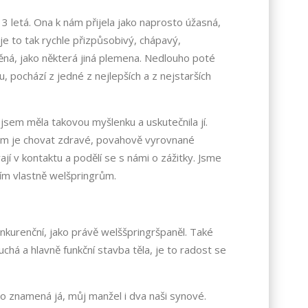
3 letá. Ona k nám přijela jako naprosto úžasná,
e to tak rychle přizpůsobivý, chápavý,
těná, jako některá jiná plemena. Nedlouho poté
 pochází z jedné z nejlepších a z nejstarších
sem měla takovou myšlenku a uskutečnila jí.
cílem je chovat zdravé, povahově vyrovnané
í v kontaktu a podělí se s námi o zážitky. Jsme
ěčím vlastně welšpringrům.
nkurenční, jako právě welššpringršpaněl. Také
duchá a hlavně funkční stavba těla, je to radost se
o znamená já, můj manžel i dva naši synové.