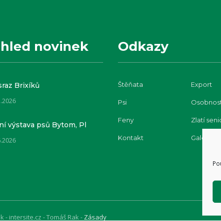
hled novinek
Odkazy
Štěňata
Export
sraz Brixíků
7.2026
Psi
Osobnost
Feny
Zlatí seni
í výstava psů Bytom, Pl
Kontakt
Galerie
6.2026
Po
 - intersite.cz - Tomáš Rak
-
Zásady