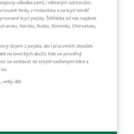
ampiony několika zemí, i některým odchovům,
rtované fenky z Holandska a na krytí téměř
yrovnané krycí pejsky. Štěňátka od nás najdete
výcarsku, Norsku, Rusku, Slovinsku, Chorvatsku,
lkový dojem z pejska, ale i pracovních zkoušek
ké na loveckých akcích, kde se prověřují
st se setkávat se stejně nadšenými lidmi a
rou.
velký dík!