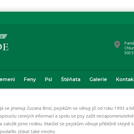
Pamě
Chlu
503 5
lemeni
Feny
Psi
Štěňata
Galerie
Kontak
Já se jmenuji Zuzana Brixí, pejskům se věnuji již od roku 1993 a
spoustu cenných informací a spolu se psy zažít nezapomenutelné
a založili jsme rodinu. Manžel se pejskům věnuje přibližně stejně 
podařilo získat také mnoho.