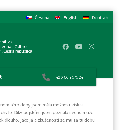
Čeština
English
Deutsch
tník 29
mec nad Cidlinou
1, Česká republika
t
+420 604 575 241
 během této doby jsem měla možnost získat
 chvíle. Díky pejskům jsem poznala svého muže
tak dlouho, jako já a zkušeností se mu za tu dobu