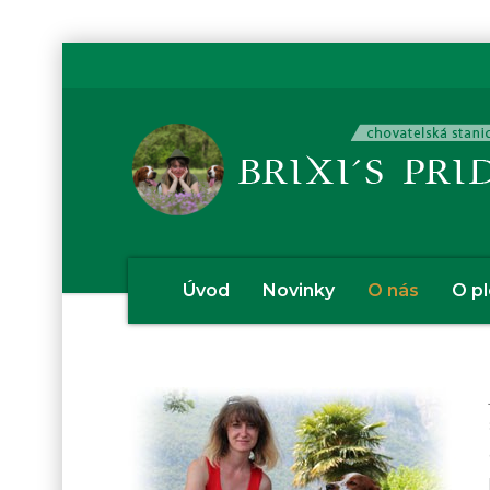
Úvod
Novinky
O nás
O p