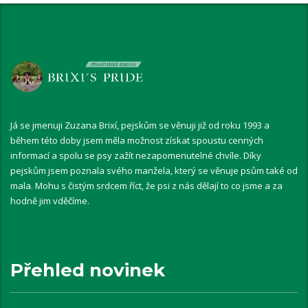
Já se jmenuji Zuzana Brixí, pejskům se věnuji již od roku 1993 a
během této doby jsem měla možnost získat spoustu cenných
informací a spolu se psy zažít nezapomenutelné chvíle. Díky
pejskům jsem poznala svého manžela, který se věnuje psům také od
mala. Mohu s čistým srdcem říct, že psi z nás dělají to co jsme a za
hodně jim vděčíme.
Přehled novinek