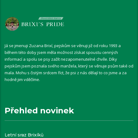
Já se jmenuji Zuzana Brixí, pejskům se věnuji již od roku 1993 a
během této doby jsem měla možnost získat spoustu cenných
informací a spolu se psy zažít nezapomenutelné chvíle. Díky
pejskům jsem poznala svého manžela, který se věnuje psům také od
mala. Mohu s čistým srdcem říct, že psi z nás dělají to co jsme a za
hodně jim vděčíme.
Přehled novinek
Letní sraz Brixíků