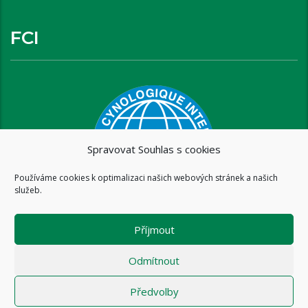
FCI
Spravovat Souhlas s cookies
Používáme cookies k optimalizaci našich webových stránek a našich
služeb.
Příjmout
Odmítnout
Předvolby
Copyright © 2016 www.brixispride.com |
Tvorba stránek - intersite.cz
- Tomáš Rak
-
Zásady cookies (EU)
-
Zásady ochrany osobních údajů