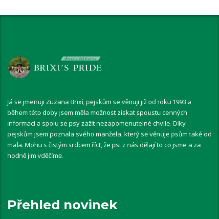
Já se jmenuji Zuzana Brixí, pejskům se věnuji již od roku 1993 a
během této doby jsem měla možnost získat spoustu cenných
informací a spolu se psy zažít nezapomenutelné chvíle. Díky
pejskům jsem poznala svého manžela, který se věnuje psům také od
mala. Mohu s čistým srdcem říct, že psi z nás dělají to co jsme a za
hodně jim vděčíme.
Přehled novinek