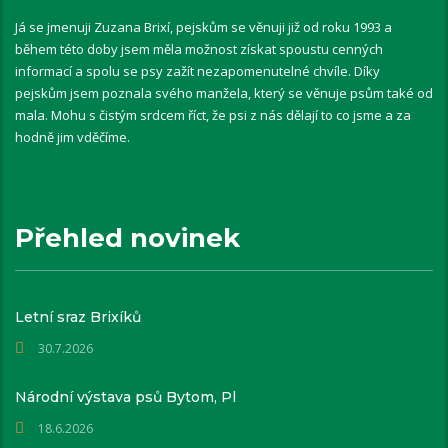
Já se jmenuji Zuzana Brixí, pejskům se věnuji již od roku 1993 a
během této doby jsem měla možnost získat spoustu cenných
informací a spolu se psy zažít nezapomenutelné chvíle. Díky
pejskům jsem poznala svého manžela, který se věnuje psům také od
mala. Mohu s čistým srdcem říct, že psi z nás dělají to co jsme a za
hodně jim vděčíme.
Přehled novinek
Letní sraz Brixíků
30.7.2026
Národní výstava psů Bytom, Pl
18.6.2026