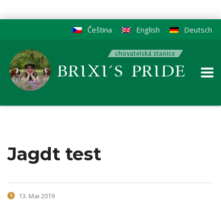
Čeština
English
Deutsch
Jagdt test
13. Mai 2019