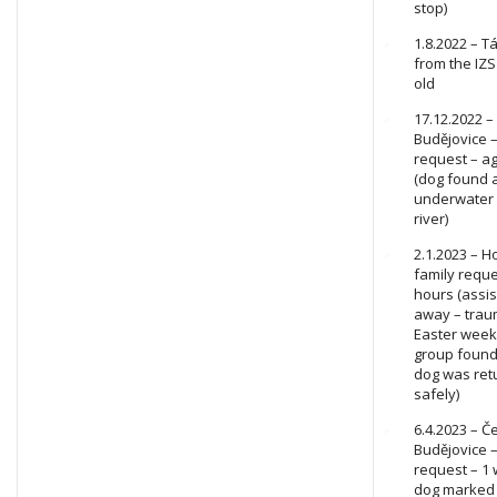
stop)
1.8.2022 – T
from the IZS
old
17.12.2022 
Budějovice –
request – a
(dog found 
underwater 
river)
2.1.2023 – H
family reque
hours (assi
away – trau
Easter week
group found
dog was re
safely)
6.4.2023 – Č
Budějovice –
request – 1 
dog marked 