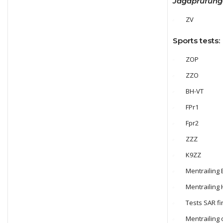
Jagdprüfung
ZV
Sports tests:
ZOP
ZZO
BH-VT
FPr1
Fpr2
ZZZ
K9ZZ
Mentrailing
Mentrailing
Tests SAR fi
Mentrailing 