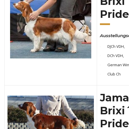
Brixi
Pride
Ausstellungs
DJCh VDH,
DCh VDH,
German Win
Club Ch
Jama
Brixi
Pride