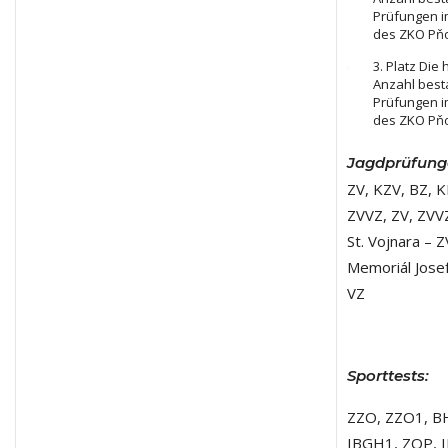
Prüfungen 
des ZKO Pň
3. Platz Die
Anzahl bes
Prüfungen 
des ZKO Pň
Jagdprüfung
ZV, KZV, BZ, K
ZVVZ, ZV, ZVV
St. Vojnara – 
Memoriál Jose
VZ
Sporttests:
ZZO, ZZO1, B
IBGH1, ZOP, 