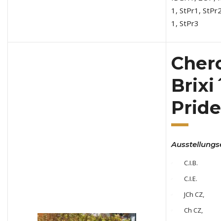
1, StPr1, StPr
1, StPr3
Cher
Brixi
Pride
Ausstellungs
C.I.B.
C.I.E.
JCh CZ,
Ch CZ,