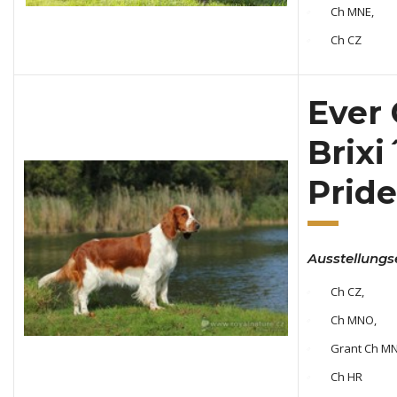
Ch MNE,
Ch CZ
Ever 
Brixi
Pride
Ausstellungs
Ch CZ,
Ch MNO,
Grant Ch M
Ch HR