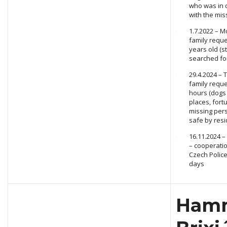
who was in d
with the mis
1.7.2022 – 
family reque
years old (st
searched fo
29.4.2024 – 
family reque
hours (dogs
places, fort
missing per
safe by resi
16.11.2024 –
– cooperatio
Czech Police
days
Ham