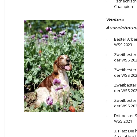
Tschechische
Champion
Weitere
Auszeichnun
Bester Arbe
WSS 2023
Zweitbester
der WSS 20
Zweitbester
der WSS 20
Zweitbeste
der WSS 20
Zweitbeste
der WSS 20
Drittbester
WSS 2021
3. Platz Die
Anzahl bes