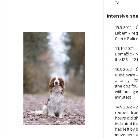
TA
Intensive sea
15.5.2021 – 
Labem – req
Czech Police
11.10.2021 –
Domažlic – 
the IZS – 12
10.9.2022 – 
Budějovice 
a family – 7
(the dog fo
with no signs
minutes)
14.9.2022 – 
request from
hours old (t
indicated th
had left by 
movement at