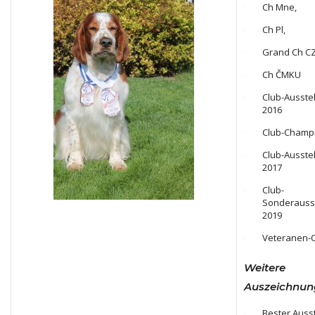
Ch Mne,
Ch Pl,
Grand Ch CZ
Ch ČMKU
Club-Ausste
2016
Club-Champi
Club-Ausste
2017
Club-
Sonderausst
2019
Veteranen-
Weitere
Auszeichnun
Bester Auss