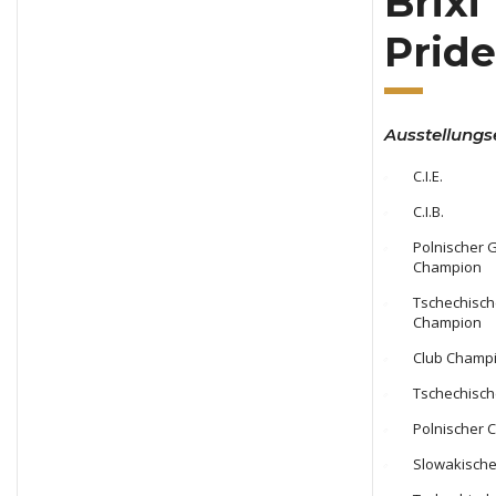
Brixi
Pride
Ausstellungs
C.I.E.
C.I.B.
Polnischer 
Champion
Tschechisch
Champion
Club Champ
Tschechisc
Polnischer 
Slowakisch