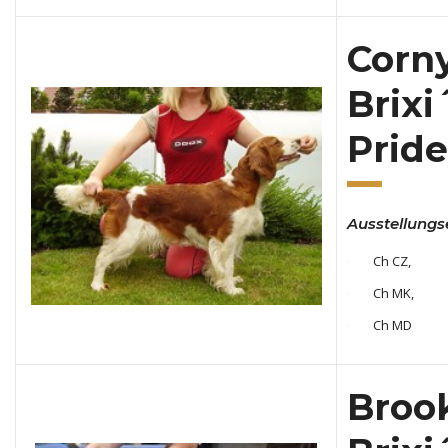
Corn
Brixi
Pride
Ausstellungs
Ch CZ,
Ch MK,
Ch MD
Broo