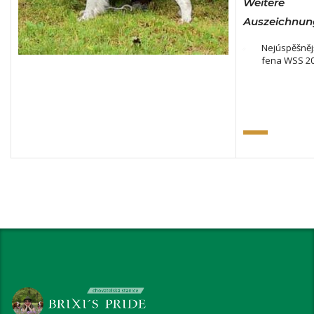
Weitere
Auszeichnun
Nejúspěšnějš
fena WSS 202