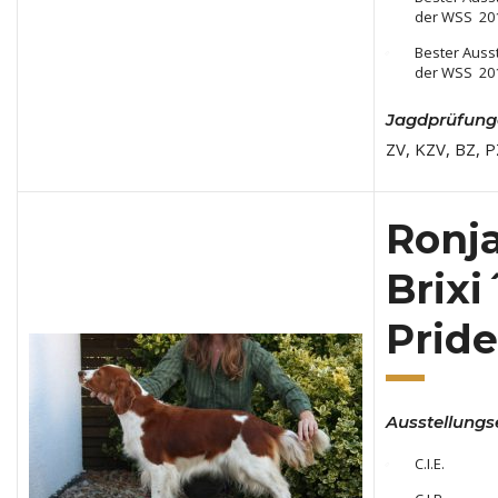
der WSS 20
Bester Auss
der WSS 20
Jagdprüfung
ZV, KZV, BZ, P
Ronj
Brixi
Pride
Ausstellungs
C.I.E.