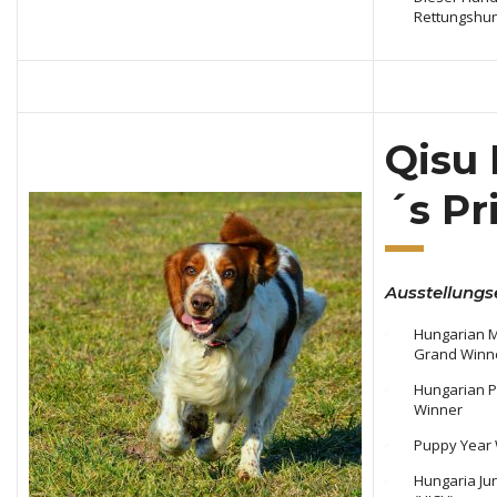
Rettungshun
Qisu 
´s Pr
Ausstellungs
Hungarian 
Grand Winn
Hungarian 
Winner
Puppy Year 
Hungaria Ju