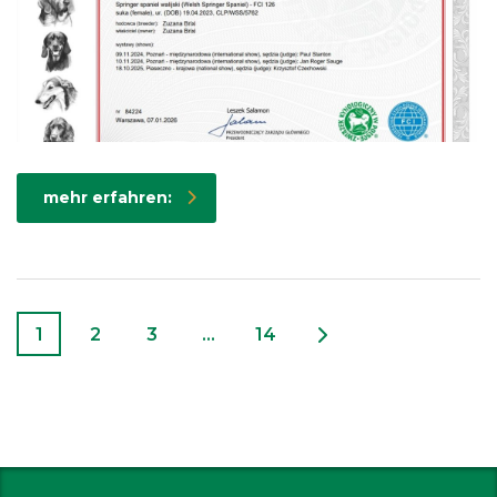
mehr erfahren:
1
2
3
…
14