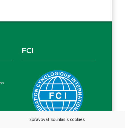
FCI
ns
Spravovat Souhlas s cookies