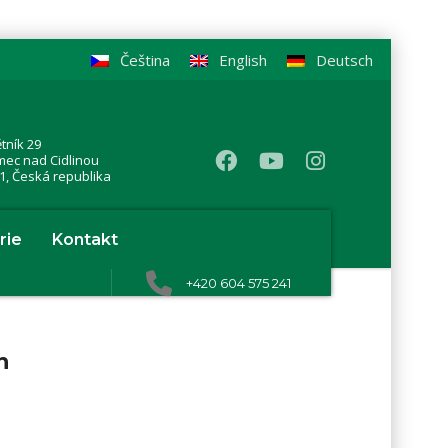
Čeština
English
Deutsch
tník 29
mec nad Cidlinou
1, Česká republika
rie
Kontakt
+420 604 575 241
n