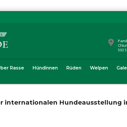
Pamě
Chlu
503 5
ber Rasse
Hündinnen
Rüden
Welpen
Gale
r internationalen Hundeausstellung i