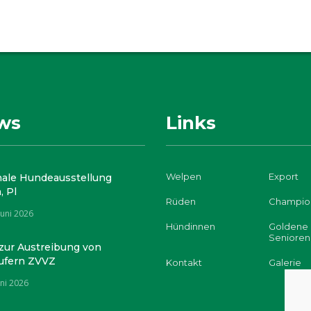
ws
Links
Welpen
Export
nale Hundeausstellung
, Pl
Rüden
Champio
Juni 2026
Hündinnen
Goldene
Senioren
 zur Austreibung von
ufern ZVVZ
Kontakt
Galerie
uni 2026