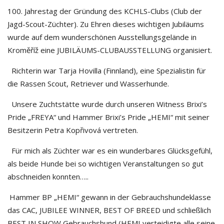
100. Jahrestag der Gründung des KCHLS-Clubs (Club der
Jagd-Scout-Züchter). Zu Ehren dieses wichtigen Jubiläums
wurde auf dem wunderschönen Ausstellungsgelände in
Kroměříž eine JUBILÄUMS-CLUBAUSSTELLUNG organisiert.
Richterin war Tarja Hovilla (Finnland), eine Spezialistin für
die Rassen Scout, Retriever und Wasserhunde.
Unsere Zuchtstätte wurde durch unseren Witness Brixi’s
Pride „FREYA“ und Hammer Brixi’s Pride „HEMI“ mit seiner
Besitzerin Petra Kopřivová vertreten.
Für mich als Züchter war es ein wunderbares Glücksgefühl,
als beide Hunde bei so wichtigen Veranstaltungen so gut
abschneiden konnten…..
Hammer BP „HEMI“ gewann in der Gebrauchshundeklasse
das CAC, JUBILEE WINNER, BEST OF BREED und schließlich
BEST IN SHOW Gebrauchshund (HEMI verteidigte alle seine