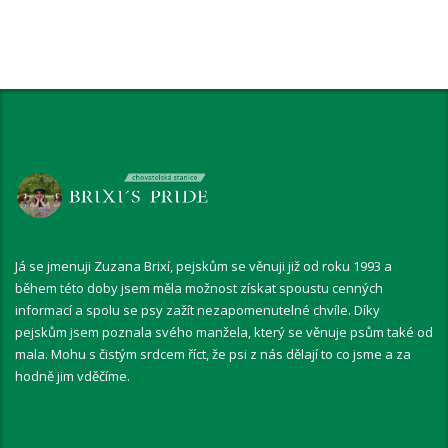
Já se jmenuji Zuzana Brixí, pejskům se věnuji již od roku 1993 a
během této doby jsem měla možnost získat spoustu cenných
informací a spolu se psy zažít nezapomenutelné chvíle. Díky
pejskům jsem poznala svého manžela, který se věnuje psům také od
mala. Mohu s čistým srdcem říct, že psi z nás dělají to co jsme a za
hodně jim vděčíme.