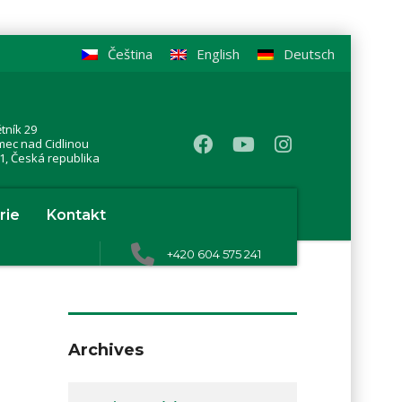
Čeština
English
Deutsch
tník 29
mec nad Cidlinou
1, Česká republika
rie
Kontakt
+420 604 575 241
Archives