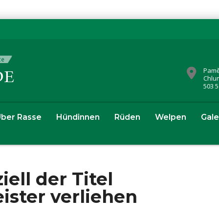
Pamě
Chlu
503 5
ber Rasse
Hündinnen
Rüden
Welpen
Gale
ell der Titel
ister verliehen