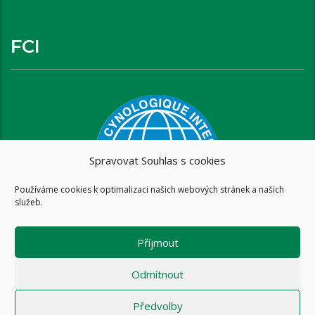
FCI
Spravovat Souhlas s cookies
Používáme cookies k optimalizaci našich webových stránek a našich
služeb.
Příjmout
Odmítnout
Předvolby
Copyright © 2016 www.brixispride.com |
Tvorba stránek - intersite.cz