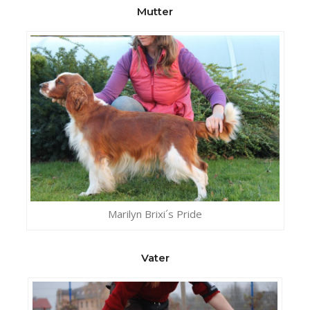
Mutter
Marilyn Brixi´s Pride
Vater