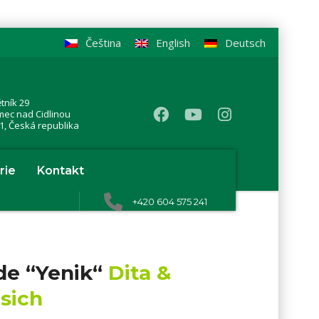
Čeština
English
Deutsch
tník 29
mec nad Cidlinou
1, Česká republika
rie
Kontakt
+420 604 575 241
ide “Yenik“
Dita &
sich