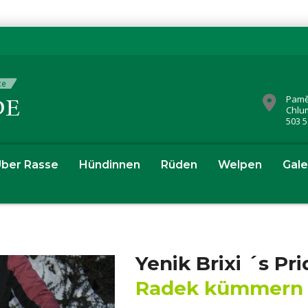
Pamě
Chlu
503 5
ber Rasse
Hündinnen
Rüden
Welpen
Gale
Yenik Brixi ´s Pr
Radek kümmern 