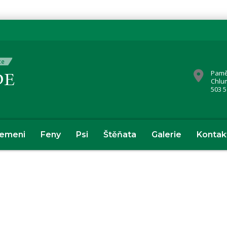
Pamě
Chlu
503 5
lemeni
Feny
Psi
Štěňata
Galerie
Kontak