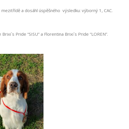
 v mezitřídě a dosáhl úspěšného výsledku: výborný 1, CAC.
Brixi´s Pride “SISU” a Florentina Brixi´s Pride “LOREN”.