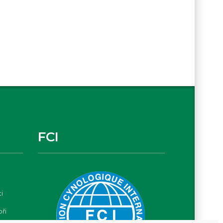
FCI
i
oři