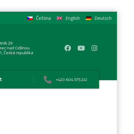
Čeština
English
Deutsch
tník 29
mec nad Cidlinou
1, Česká republika
t
+420 604 575 241