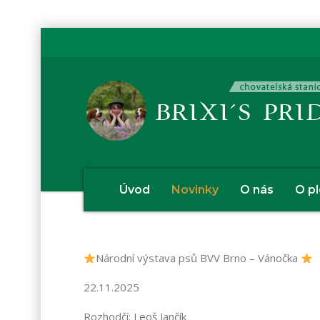
Úvod
Novinky
O nás
O p
Národní výstava psů BVV Brno – Vánočka
22.11.2025
Rozhodčí: Leoš Jančík