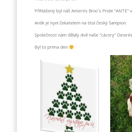
Přihlášený byl náš Anterós Brixi´s Pride “ANTE”
Antík je nyní čekatelem na titul český šampion.
Společnost nám dělaly dvě naše “cácory” Desirée 
Byl to prima den