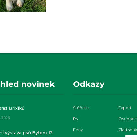
hled novinek
Odkazy
Štěňata
Export
sraz Brixíků
7.2026
Psi
Osobnost
Feny
Zlatí seni
í výstava psů Bytom, Pl