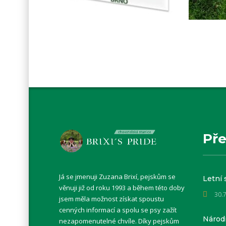
Pře
Já se jmenuji Zuzana Brixí, pejskům se
Letní 
věnuji již od roku 1993 a během této doby
30.
jsem měla možnost získat spoustu
cenných informací a spolu se psy zažít
Národn
nezapomenutelné chvíle. Díky pejskům